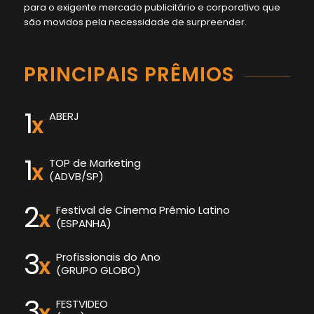
para o exigente mercado publicitário e corporativo que
são movidos pela necessidade de surpreender.
PRINCIPAIS PRÊMIOS
1
ABERJ
x
1
TOP de Marketing
x
(ADVB/SP)
2
Festival de Cinema Prêmio Latino
x
(ESPANHA)
3
Profissionais do Ano
x
(GRUPO GLOBO)
3
FESTVIDEO
x