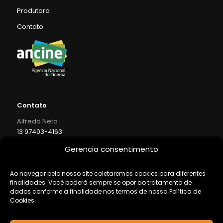
Produtora
Contato
Contato
Alfredo Neto
13 97403-4163
neto@intervisaofilmes.com.br
Gerencia consentimento
Onde Estamos
Rua Visconde de Faria, 145 Casa 02
Ao navegar pelo nosso site coletaremos cookies para diferentes
finalidades. Você poderá sempre se opor ao tratamento de
Campo Grande 11075-711 / Santos – SP – Brasil
dados conforme a finalidade nos termos de nossa Política de
Cookies.