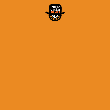
Home
Portfólio
Produtora
Contato
Contato
Alfredo Neto
13 97403-4163
neto@intervisaofilmes.com.br
Onde Estamos
Rua Visconde de Faria, 145 Casa 02
Campo Grande 11075-711 / Santos – SP – Brasil