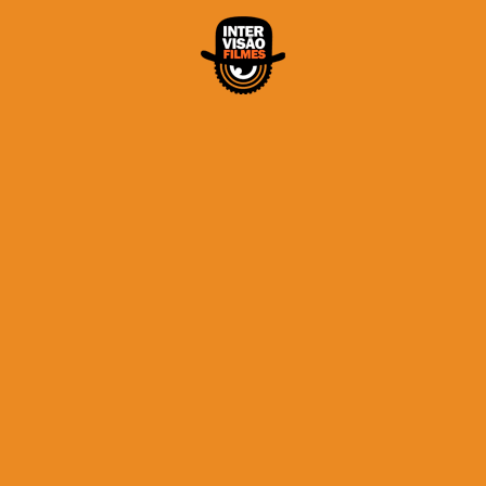
Home
Portfólio
Produtora
Contato
Contato
Alfredo Neto
13 97403-4163
neto@intervisaofilmes.com.br
Onde Estamos
Rua Visconde de Faria, 145 Casa 02
Campo Grande 11075-711 / Santos – SP – Brasil